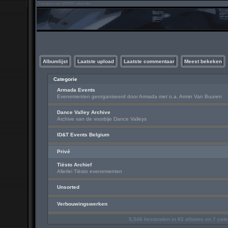
Albumlijst
Laatste upload
Laatste commentaar
Meest bekeken
Categorie
Armada Events
Evenementen georganiseerd door Armada met o.a. Armin Van Buuren
Dance Valley Archive
Archive van de voorbije Dance Valleys
ID&T Events Belgium
Privé
Tiësto Archief
Allerlei Tiësto evenementen
Unsorted
Verbouwingswerken
5,546
bestanden in
82
albums en
7
cate