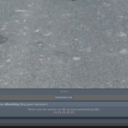
Share
Download Link
ze afbeelding
(Nog geen stemmen)
Hover over de sterren en klik op jouw waarderingscijfer