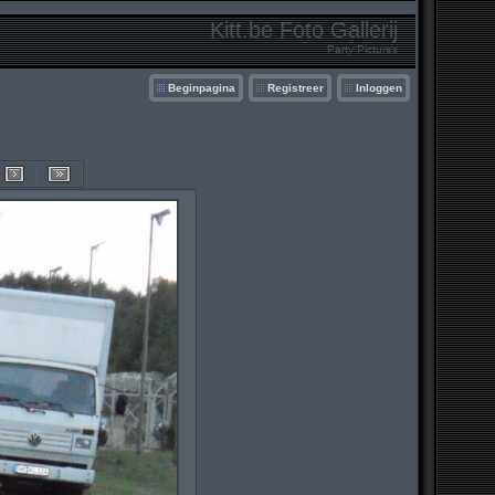
Kitt.be Foto Gallerij
Party Pictures
Beginpagina
Registreer
Inloggen