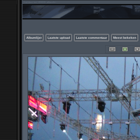
Albumlijst
Laatste upload
Laatste commentaar
Meest bekeken