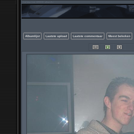
Albumlijst
Laatste upload
Laatste commentaar
Meest bekeken