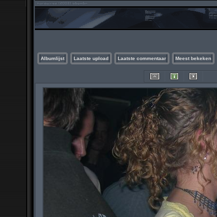
Albumlijst
Laatste upload
Laatste commentaar
Meest bekeken