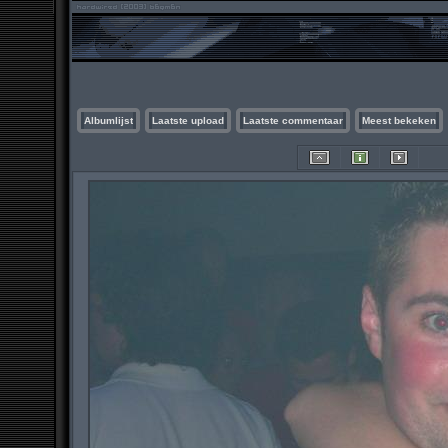
Albumlijst
Laatste upload
Laatste commentaar
Meest bekeken