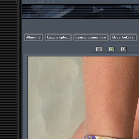
Albumlijst
Laatste upload
Laatste commentaar
Meest bekeken