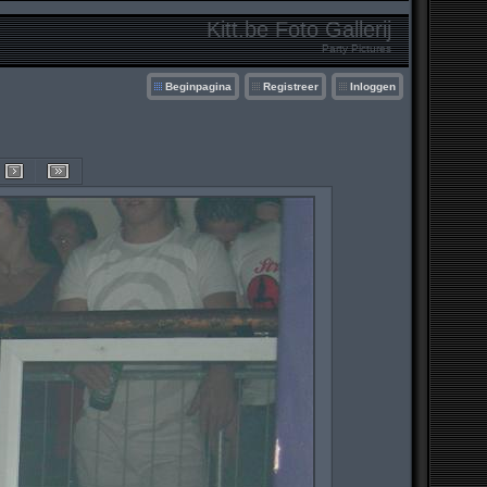
Kitt.be Foto Gallerij
Party Pictures
Beginpagina
Registreer
Inloggen