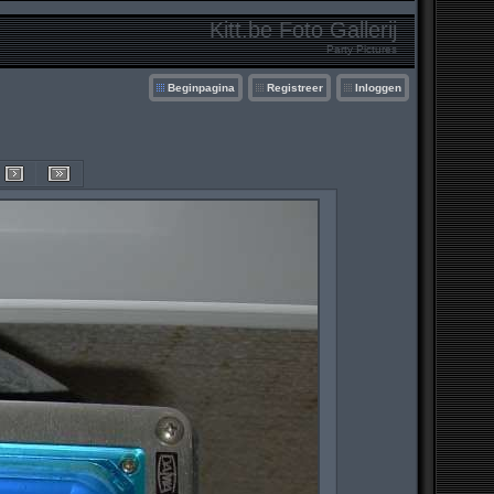
Kitt.be Foto Gallerij
Party Pictures
Beginpagina
Registreer
Inloggen