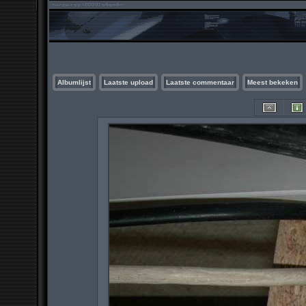
Albumlijst
Laatste upload
Laatste commentaar
Meest bekeken