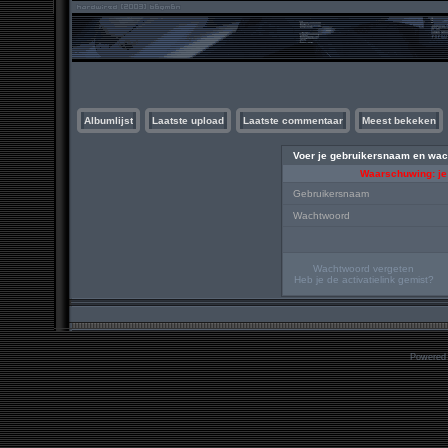
Albumlijst
Laatste upload
Laatste commentaar
Meest bekeken
Voer je gebruikersnaam en wach
Waarschuwing: je
Gebruikersnaam
Wachtwoord
Wachtwoord vergeten
Heb je de activatielink gemist?
Powered