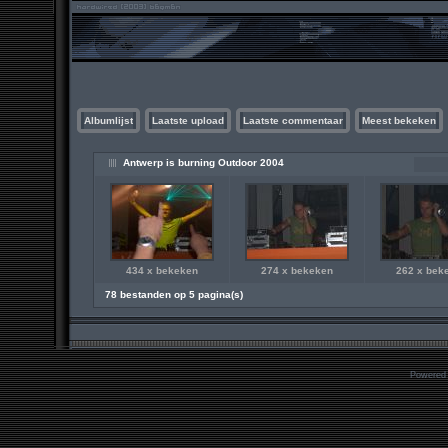
Albumlijst
Laatste upload
Laatste commentaar
Meest bekeken
Antwerp is burning Outdoor 2004
434 x bekeken
274 x bekeken
262 x bek
78 bestanden op 5 pagina(s)
Powered