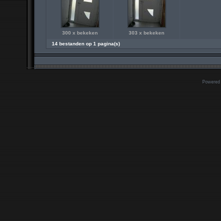
300 x bekeken
303 x bekeken
14 bestanden op 1 pagina(s)
Powered